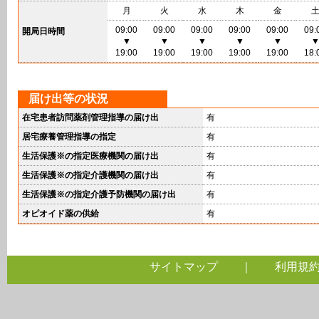
月
火
水
木
金
09:00
09:00
09:00
09:00
09:00
09:
開局日時間
▼
▼
▼
▼
▼
19:00
19:00
19:00
19:00
19:00
18:
届け出等の状況
在宅患者訪問薬剤管理指導の届け出
有
居宅療養管理指導の指定
有
生活保護※の指定医療機関の届け出
有
生活保護※の指定介護機関の届け出
有
生活保護※の指定介護予防機関の届け出
有
オピオイド薬の供給
有
サイトマップ
｜
利用規