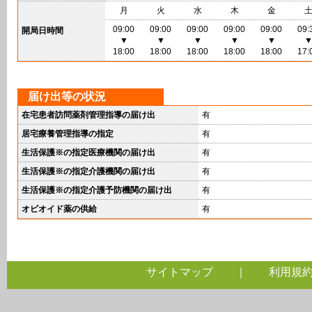
月
火
水
木
金
09:00
09:00
09:00
09:00
09:00
09:
開局日時間
▼
▼
▼
▼
▼
18:00
18:00
18:00
18:00
18:00
17:
届け出等の状況
在宅患者訪問薬剤管理指導の届け出
有
居宅療養管理指導の指定
有
生活保護※の指定医療機関の届け出
有
生活保護※の指定介護機関の届け出
有
生活保護※の指定介護予防機関の届け出
有
オピオイド薬の供給
有
サイトマップ
｜
利用規